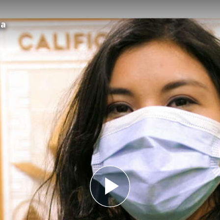
ма
Play