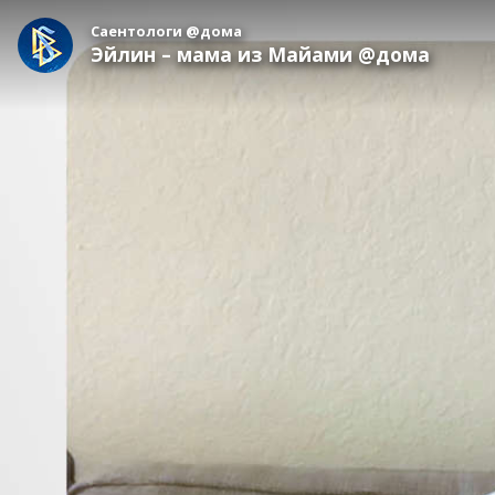
Саентологи @дома
Эйлин – мама из Майами @дома