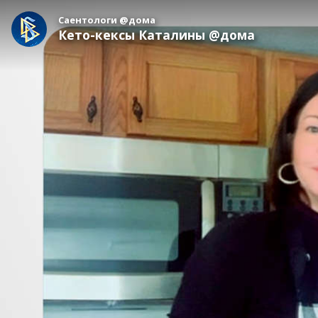
Саентологи @дома
Кето-кексы Каталины @дома