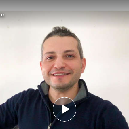
ro
Play