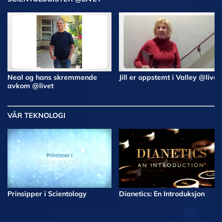
Neal og hans skremmende
Jill er oppstemt i Valley @livet
avkom @livet
VÅR TEKNOLOGI
Prinsipper i Scientology
Dianetics: En Introduksjon