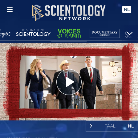
NL
Play
Video
TAAL:
NL