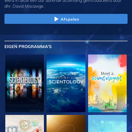
werd in deze één uur durende uitzending geïntroduceerd door
dhr. David Miscavige.
Afspelen
EIGEN
PROGRAMMA’S