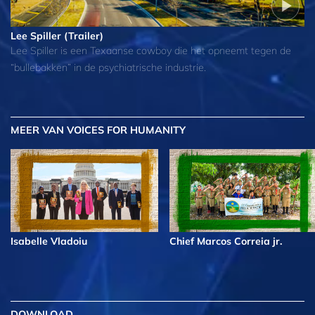
Lee Spiller (Trailer)
Lee Spiller is een Texaanse cowboy die het opneemt tegen de
“bullebakken” in de psychiatrische industrie.
MEER
VAN VOICES FOR HUMANITY
Isabelle Vladoiu
Chief Marcos Correia jr.
DOWNLOAD