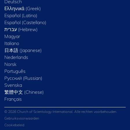
Deutsch
Ελληνικά (Greek)
Español (Latino)
Español (Castellano)
Magyar
Italiano
日本語 (Japanese)
Nederlands
Norsk
Português
Русский (Russian)
Svenska
繁體中文 (Chinese)
Français
© 2026 Church of Scientology International. Alle rechten voorbehouden.
Gebruiksvoorwaarden
Cookiebeleid