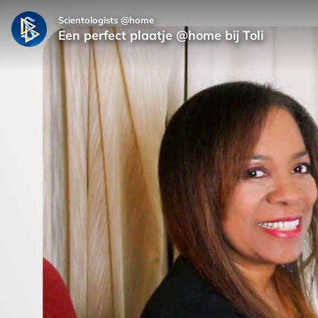
Scientologists @home
Een perfect plaatje @home bij Toli