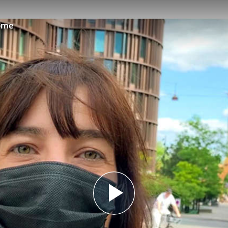
ome
Play