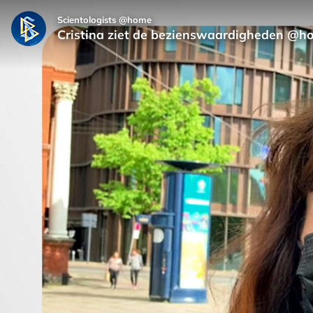
Scientologists @home
Cristina ziet de beziens­waardigheden @h