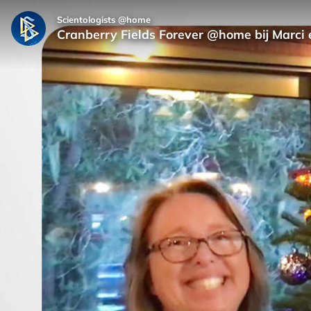
Scientologists @home
Cranberry Fields Forever @home bij Marci