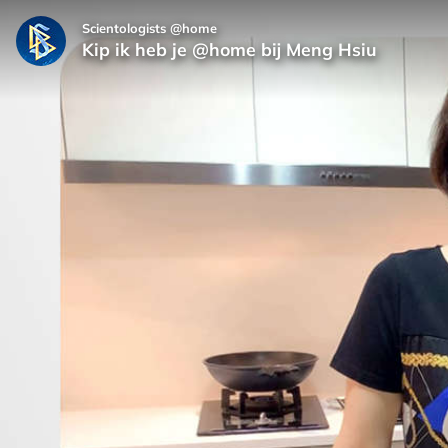
Scientologists @home
Kip ik heb je @home bij Meng Hsiu