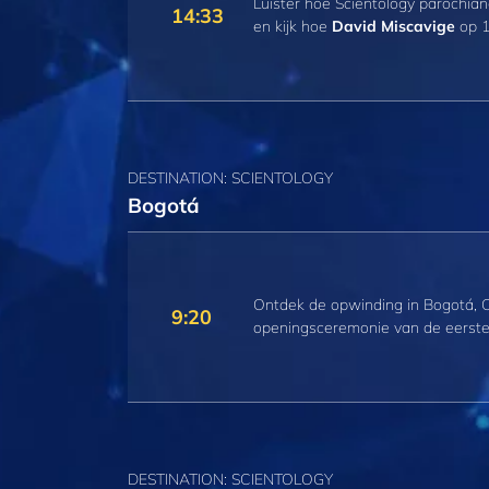
Luister hoe Scientology parochian
14:33
en kijk hoe
David Miscavige
op 1
DESTINATION: SCIENTOLOGY
Bogotá
Ontdek de opwinding in Bogotá, C
9:20
openingsceremonie van de eerste 
DESTINATION: SCIENTOLOGY