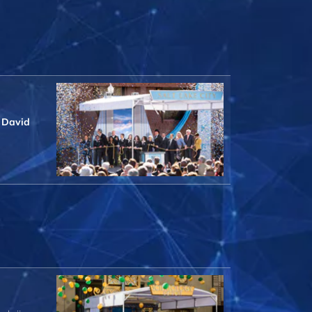
e
David