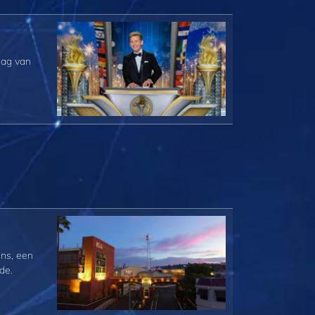
dag van
ns, een
de.