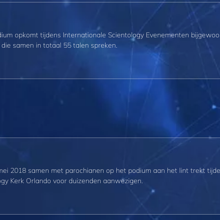
ium opkomt tijdens Internationale Scientology Evenementen bijgewo
n die samen in totaal 55 talen spreken.
ei 2018 samen met parochianen op het podium aan het lint trekt tijd
ogy Kerk Orlando voor duizenden aanwezigen.