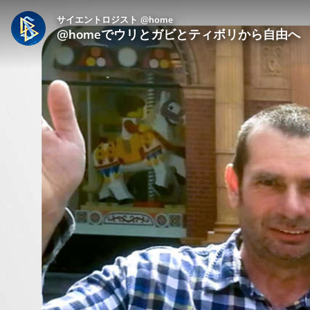
サイエントロジスト @home
@homeでウリとガビとティボリから自由へ