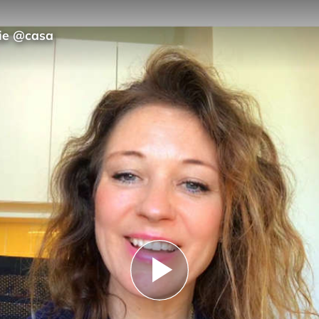
nie @casa
Play