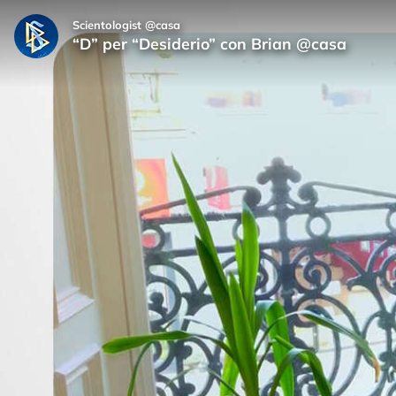
Scientologist @casa
“D” per “Desiderio” con Brian @casa