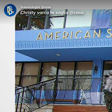
Scientologist @casa
Christy varca la soglia @casa