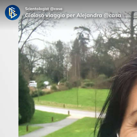
Scientologist @casa
Gioioso viaggio per Alejandra @casa