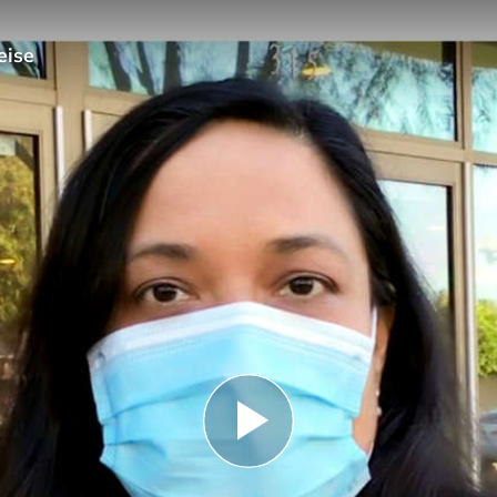
eise
Play