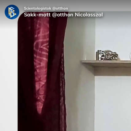
Scientologistok @otthon
Sakk-matt @otthon Nicolasszal