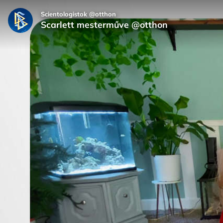
Scientologistok @otthon
Scarlett mesterműve @otthon