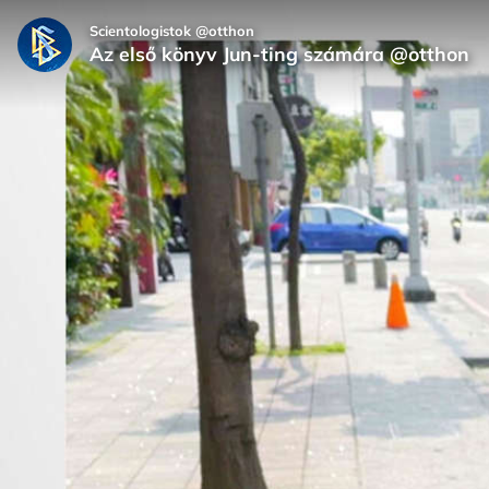
Scientologistok @otthon
Az első könyv Jun-ting számára @otthon