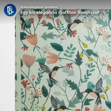
Scientologistok @otthon
Egy kis elegancia @otthon Beatrizzal