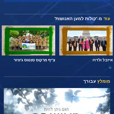
עוד
מ-'קולות למען האנושות'
איזבל ולדויו
צ'יף מרקוס סנטוס ג'וניור
מומלץ
עבורך