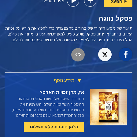
צפה בטריילר
הפעל
פסקל נווגה
תיעוד של מסעו הייחודי של בחור צעיר מניגריה כדי להפיץ את הידע על זכויות
האדם ברחבי מדינתו. פסקל נווגה, פעיל למען זכויות האדם, מחנך את כולם,
החל מילדי בית-ספר ועד למפקדי משטרה על הזכויות שמובטחות לכולם.
מידע נוסף
אז, מהן זכויות האדם?
החוברת 'הסיפור של זכויות האדם' מתארת את
ההיסטוריה של זכויות האדם. היא מציגה את
המסמכים החשובים ביותר בעולם על זכויות האדם,
כולל 'ההכרזה לכל באי עולם בדבר זכויות האדם'.
הזמן חוברת ללא תשלום