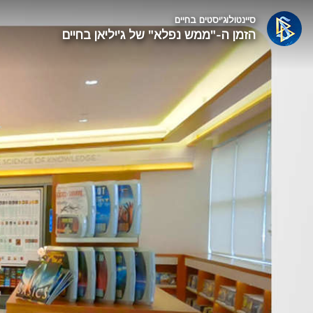
סיינטולוג'יסטים בחיים
הזמן ה-"ממש נפלא" של ג'יליאן בחיים