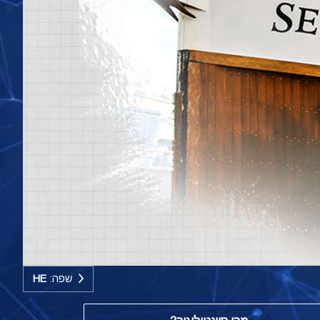
שפה:
HE