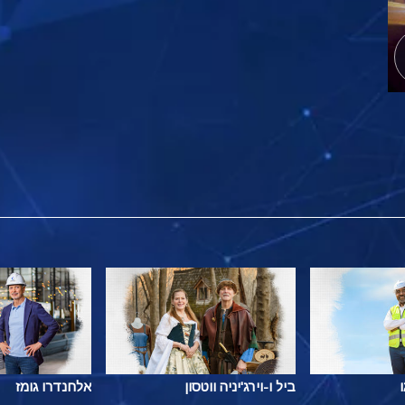
ביל ו-וירג'יניה ווטסון
אלחנדרו גומז