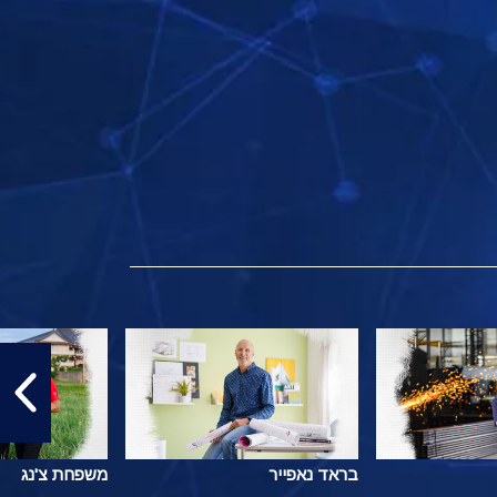
בראד נאפייר
משפחת צ'נג