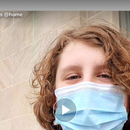
ans @home
Play