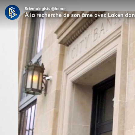
Scientologists @home
À la recherche de son âme avec Laken d