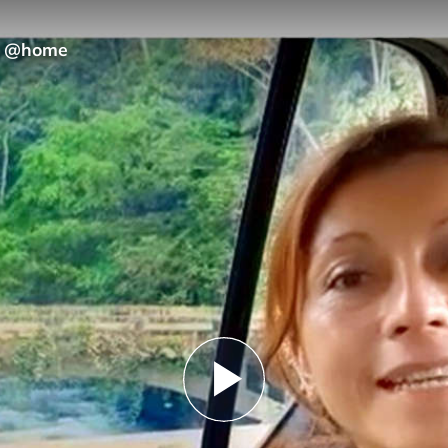
ns @home
Play