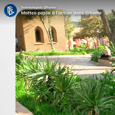
Scientologists @home
Matteo passe à l’action dans @home