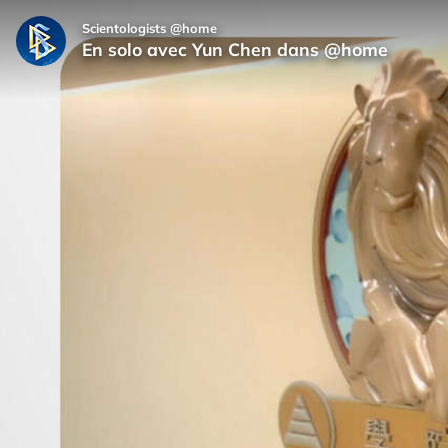
Scientologists @home
En solo avec Yun Chen dans @home