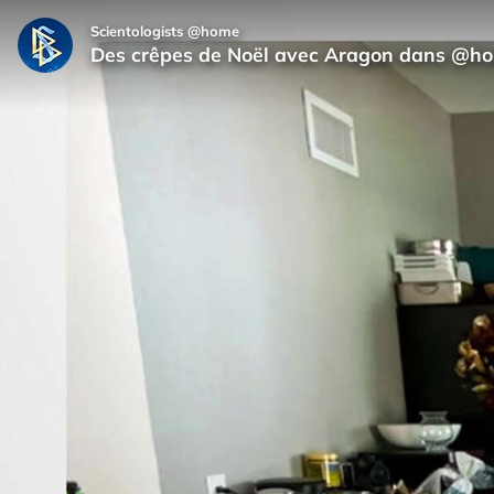
Scientologists @home
Des crêpes de Noël avec Aragon dans @h