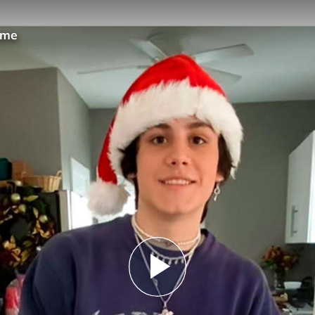
ome
Play