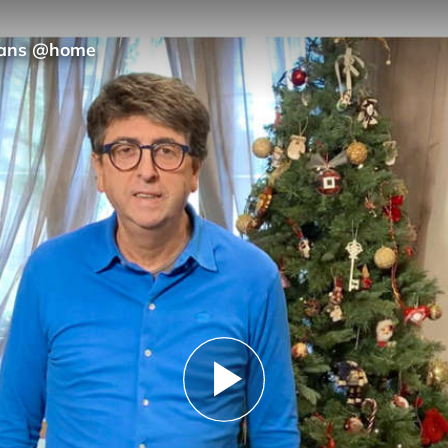
 dans @home
Play