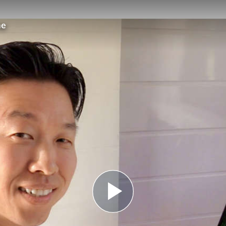
me
Play