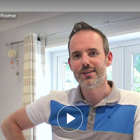
 @home
Play