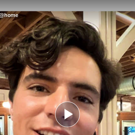
o @home
Play