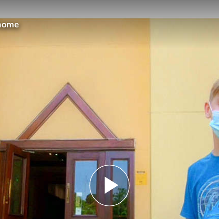
@home
Play