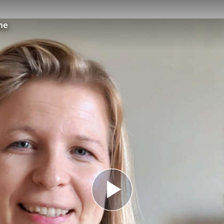
me
Play