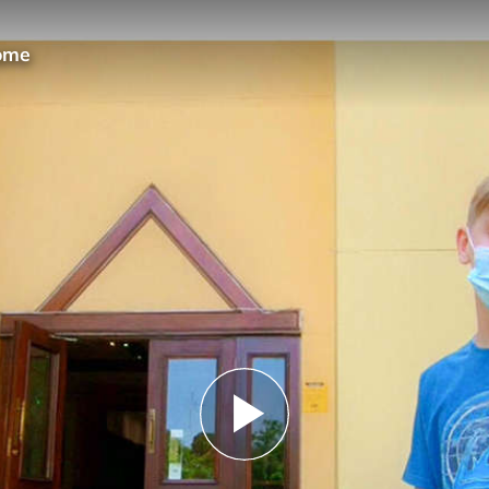
ome
Play