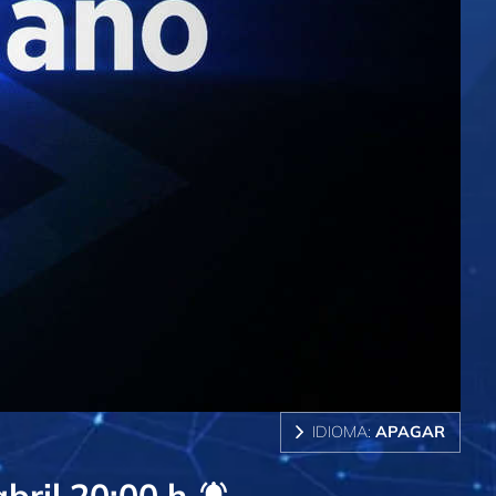
IDIOMA:
APAGAR
bril
20:00 h