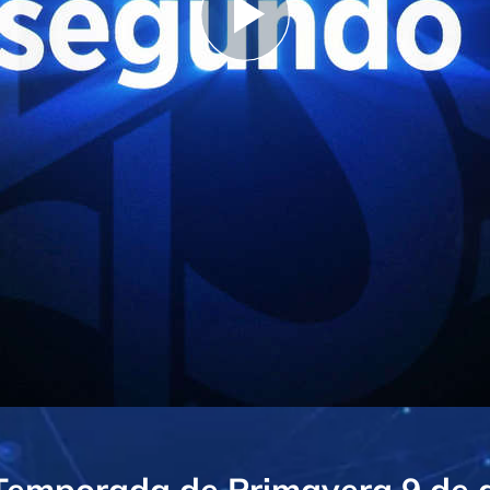
Play
Video
 Temporada de Primavera
9
de a