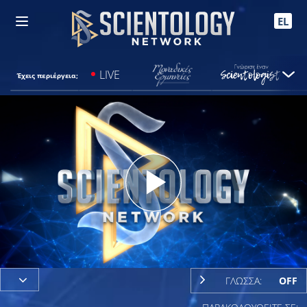
EL
LIVE
Έχεις περιέργεια;
Play
Video
ΓΛΩΣΣΑ:
OFF