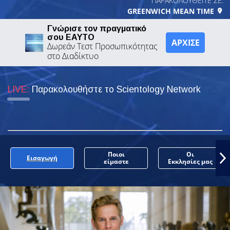
ΠΑΡΑΚΟΛΟΥΘΕΙΤΕ ΣΕ:
GREENWICH MEAN TIME
Γνώρισε τον πραγματικό
σου ΕΑΥΤΟ
ΑΡΧΙΣΕ
Δωρεάν Τεστ Προσωπικότητας
στο Διαδίκτυο
LIVE:
Παρακολουθήστε το Scientology Network
Ποιοι
Οι
Εισαγωγή
είμαστε
Εκκλησίες μας