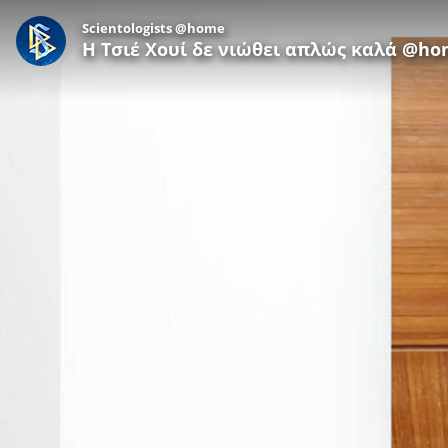
Scientologists @home
Η Τσιέ Χουί δε νιώθει απλώς καλά @h