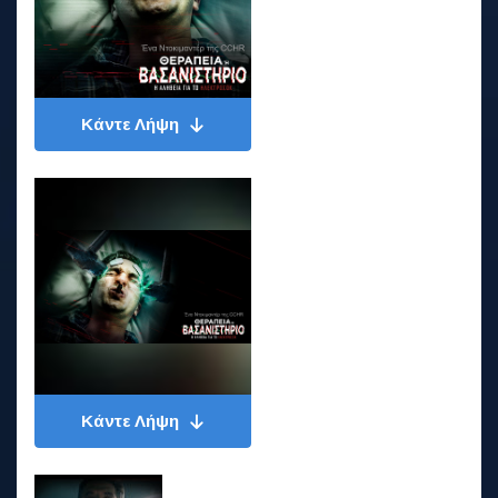
Κάντε Λήψη
Κάντε Λήψη