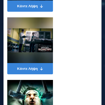
Κάντε Λήψη
Κάντε Λήψη