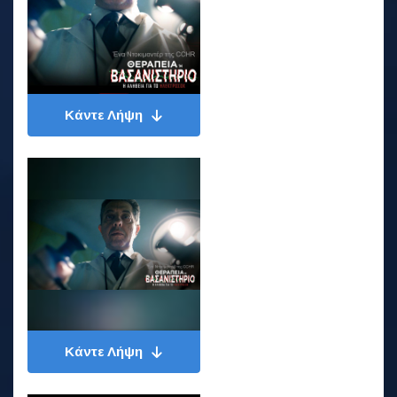
Κάντε Λήψη
Κάντε Λήψη