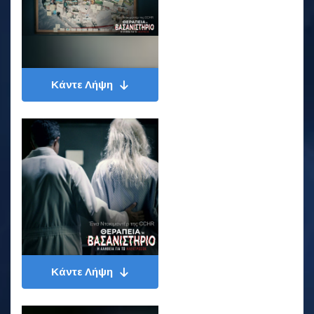
Κάντε Λήψη
Κάντε Λήψη