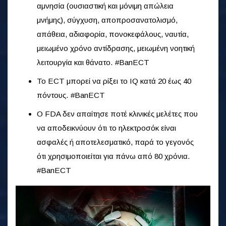
αμνησία (ουσιαστική και μόνιμη απώλεια
μνήμης), σύγχυση, αποπροσανατολισμό,
απάθεια, αδιαφορία, πονοκεφάλους, ναυτία,
μειωμένο χρόνο αντίδρασης, μειωμένη νοητική
λειτουργία και θάνατο. #BanECT
Το ECT μπορεί να ρίξει το IQ κατά 20 έως 40
πόντους. #BanECT
Ο FDA δεν απαίτησε ποτέ κλινικές μελέτες που
να αποδεικνύουν ότι το ηλεκτροσόκ είναι
ασφαλές ή αποτελεσματικό, παρά το γεγονός
ότι χρησιμοποιείται για πάνω από 80 χρόνια.
#BanECT