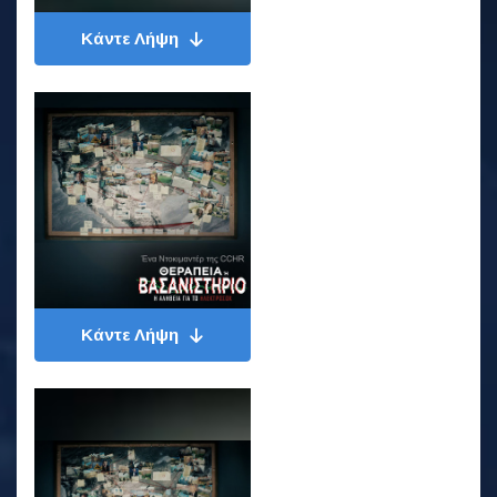
Κάντε Λήψη
Κάντε Λήψη