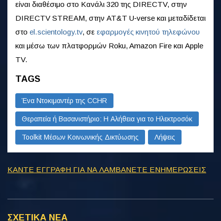
είναι διαθέσιμο στο Κανάλι 320 της DIRECTV, στην
DIRECTV STREAM, στην AT&T U‑verse και μεταδίδεται
στο
el.scientology.tv
, σε
εφαρμογές κινητού τηλεφώνου
και μέσω των πλατφορμών Roku, Amazon Fire και Apple
TV.
TAGS
Ένα Ντοκιμαντέρ της CCHR
Θεραπεία ή Βασανιστήριο: Η Αλήθεια για το Ηλεκτροσόκ
Toolkit Μέσων Κοινωνικής Δικτύωσης
Λήψεις
ΚΑΝΤΕ ΕΓΓΡΑΦΗ ΓΙΑ ΝΑ ΛΑΜΒΑΝΕΤΕ ΕΝΗΜΕΡΩΣΕΙΣ
ΣΧΕΤΙΚΑ ΝΕΑ