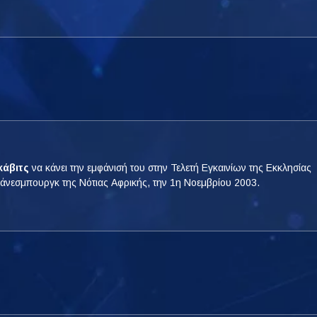
κάβιτς
να κάνει την εμφάνισή του στην Τελετή Εγκαινίων της Εκκλησίας
οχάνεσμπουργκ της Νότιας Αφρικής, την 1η Νοεμβρίου 2003.