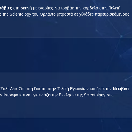
κάβιτς
στη σκηνή με ενορίτες, να τραβάει την κορδέλα στην Τελετή
ς της Scientology του Ορλάντο μπροστά σε χιλιάδες παρευρισκόμενους
Σολτ Λέικ Σίτι, στη Γιούτα, στην Τελετή Εγκαινίων και δείτε τον
Ντέιβιντ
ντίστροφα και να εγκαινιάζει την Εκκλησία της Scientology στις