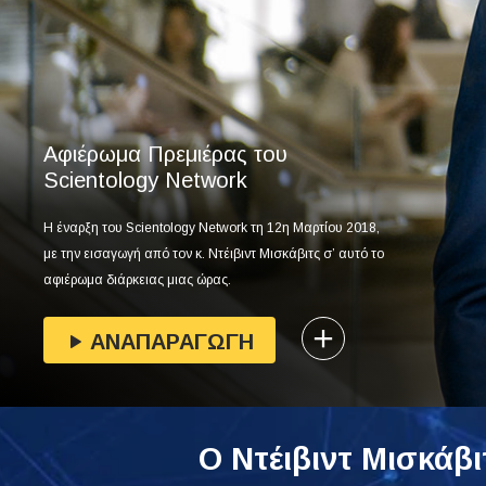
Αφιέρωμα Πρεμιέρας του
Scientology Network
Η έναρξη του Scientology Network τη 12η Μαρτίου 2018,
με την εισαγωγή από τον κ. Ντέιβιντ Μισκάβιτς σ’ αυτό το
αφιέρωμα διάρκειας μιας ώρας.
ΑΝΑΠΑΡΑΓΩΓΗ
Ο Ντέιβιντ Μισκάβι