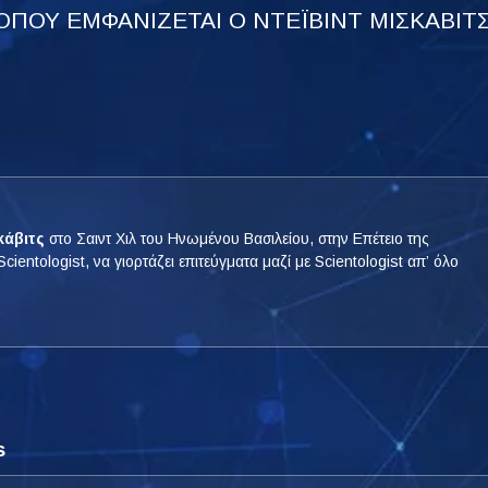
ΟΠΟΥ ΕΜΦΑΝΙΖΕΤΑΙ Ο ΝΤΕΪΒΙΝΤ ΜΙΣΚΑΒΙΤ
κάβιτς
στο Σαιντ Χιλ του Ηνωμένου Βασιλείου, στην Επέτειο της
entologist, να γιορτάζει επιτεύγματα μαζί με Scientologist απ’ όλο
s