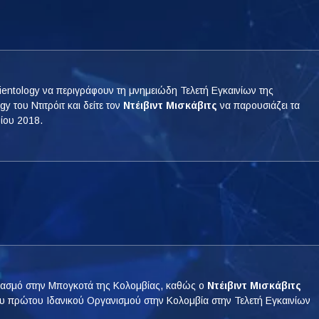
cientology να περιγράφουν τη μνημειώδη Τελετή Εγκαινίων της
y του Ντιτρόιτ και δείτε τον
Ντέιβιντ Μισκάβιτς
να παρουσιάζει τα
ρίου 2018.
ιασμό στην Μπογκοτά της Κολομβίας, καθώς ο
Ντέιβιντ Μισκάβιτς
του πρώτου Ιδανικού Οργανισμού στην Κολομβία στην Τελετή Εγκαινίων