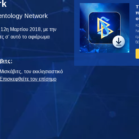
rk
Τ
π
entology Network
ο
Κ
 12η Μαρτίου 2018, με την
N
ε
τς σ’ αυτό το αφιέρωμα
θέ
βιτς;
Μισκάβιτς, τον εκκλησιαστικό
Επισκεφθείτε τον επίσημο