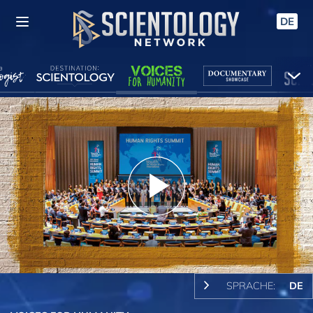
DE
Play
Video
SPRACHE:
DE