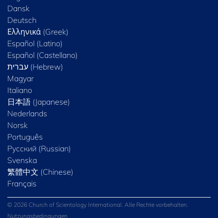
Dansk
Deutsch
Ελληνικά (Greek)
Español (Latino)
Español (Castellano)
Magyar
Italiano
日本語 (Japanese)
Nederlands
Norsk
Português
Русский (Russian)
Svenska
繁體中文 (Chinese)
Français
© 2026 Church of Scientology International. Alle Rechte vorbehalten.
Nutzungsbedingungen