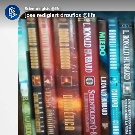
Scientologists @life
José redigiert drauflos @life