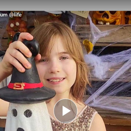
rum @life
Play