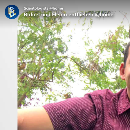
Scientologists @home
Rafael und Elenia entfliehen @home