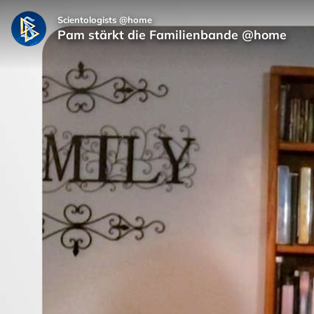
Scientologists @home
Pam stärkt die Familienbande @home