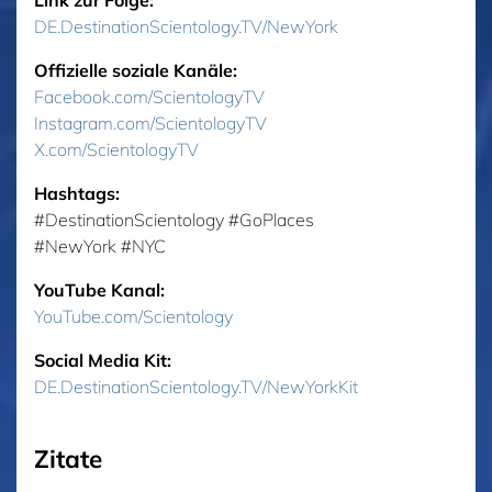
Link zur Folge:
DE.DestinationScientology.TV/NewYork
Offizielle soziale Kanäle:
Facebook.com/ScientologyTV
Instagram.com/ScientologyTV
X.com/ScientologyTV
Hashtags:
‎#DestinationScientology ‎#GoPlaces
‎#NewYork ‎#NYC
YouTube Kanal:
YouTube.com/Scientology
Social Media Kit:
DE.DestinationScientology.TV/NewYorkKit
Zitate