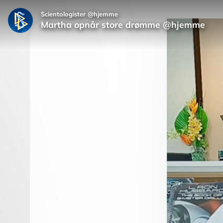
Scientologister @hjemme
Martha opnår store drømme @hjemme