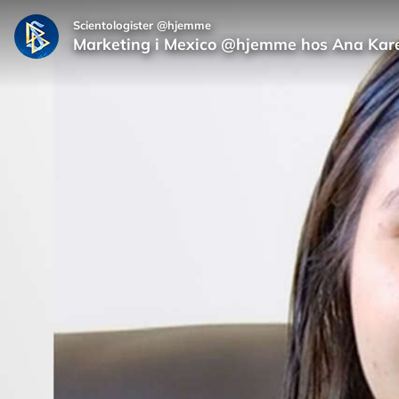
Scientologister @hjemme
Marketing i Mexico @hjemme hos Ana Kar