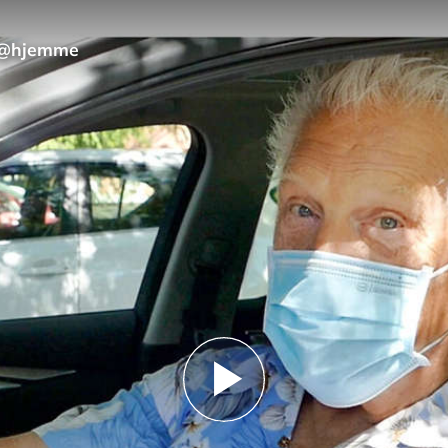
n @hjemme
Play