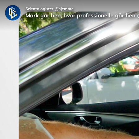
Scientologister @hjemme
Mark går hen, hvor professionelle går he